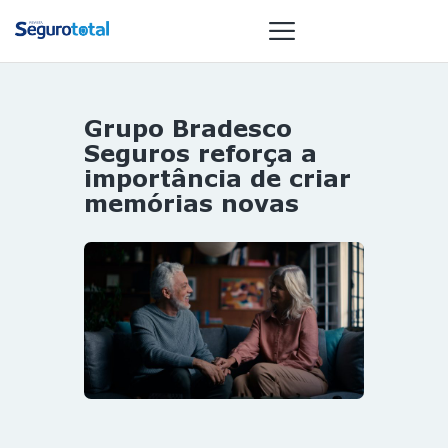
Grupo Bradesco
NOTÍCIAS
Seguros reforça a
REVISTA
importância de criar
memórias novas
ESPECIAIS
GAIVOTA DE
OURO
ST SUMMIT
MULHERES
GESTORAS
HOMEST
HOME