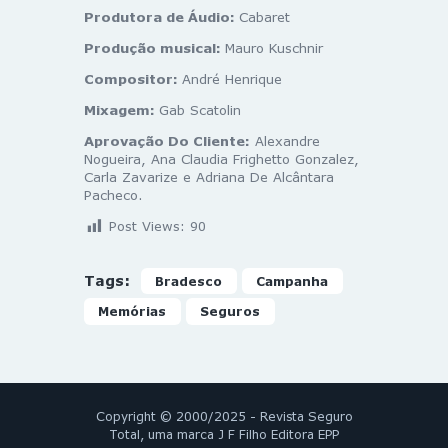
Produtora de Áudio:
Cabaret
Produção musical:
Mauro Kuschnir
Compositor:
André Henrique
Mixagem:
Gab Scatolin
Aprovação Do Cliente:
Alexandre
Nogueira, Ana Claudia Frighetto Gonzalez,
Carla Zavarize e Adriana De Alcântara
Pacheco.
Post Views:
90
Tags:
Bradesco
Campanha
Memórias
Seguros
Copyright © 2000/2025 - Revista Seguro
Total, uma marca J F Filho Editora EPP