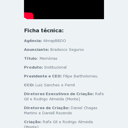
Ficha técnica:
Agência:
AlmapBBDO
Anunciante:
Bradesco Seguros
Título
: Memórias
Produto:
Institucional
Presidente e CEO:
Filipe Bartholomeu
CCO:
Luiz Sanches e Pernil
Diretores Executivos de Criação:
Rafa
Gil e Rodrigo Almeida (Monte)
Diretores de Criação:
Daniel Chagas
Martins e Daniell Rezende
Criação:
Rafa Gil e Rodrigo Almeida
(Monte)