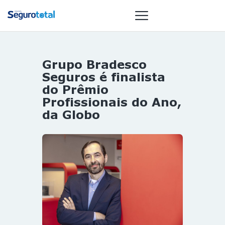
Grupo Bradesco
NOTÍCIAS
Seguros é finalista
REVISTA
do Prêmio
Profissionais do Ano,
ESPECIAIS
da Globo
GAIVOTA DE
OURO
ST SUMMIT
MULHERES
GESTORAS
HOMEST
HOME