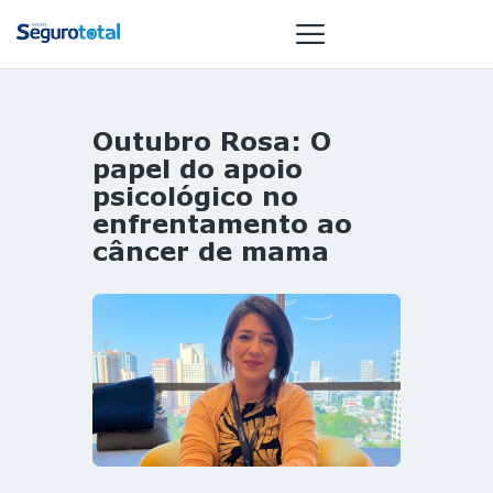
Outubro Rosa: O
NOTÍCIAS
papel do apoio
REVISTA
psicológico no
enfrentamento ao
ESPECIAIS
câncer de mama
GAIVOTA DE
OURO
ST SUMMIT
MULHERES
GESTORAS
HOMEST
HOME