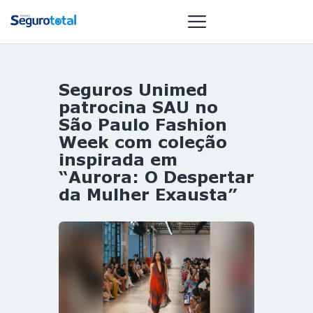
Seguros Unimed
NOTÍCIAS
patrocina SAU no
REVISTA
São Paulo Fashion
Week com coleção
ESPECIAIS
inspirada em
GAIVOTA DE
“Aurora: O Despertar
OURO
da Mulher Exausta”
ST SUMMIT
MULHERES
GESTORAS
HOMEST
HOME