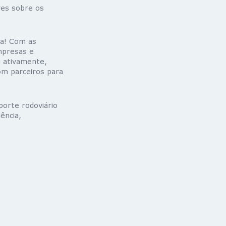
res sobre os
ca! Com as
mpresas e
u ativamente,
om parceiros para
orte rodoviário
ência,