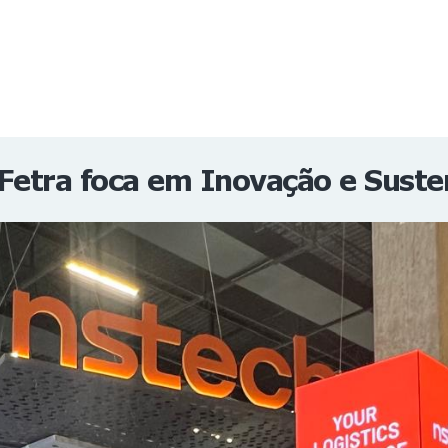
NOTÍCIAS
REVISTA
ESPECIAIS
GAIVOTA DE OURO
ST SUMMIT
MULHERES GESTORAS
HOMEST
HOME
Fetra foca em Inovação e Suste