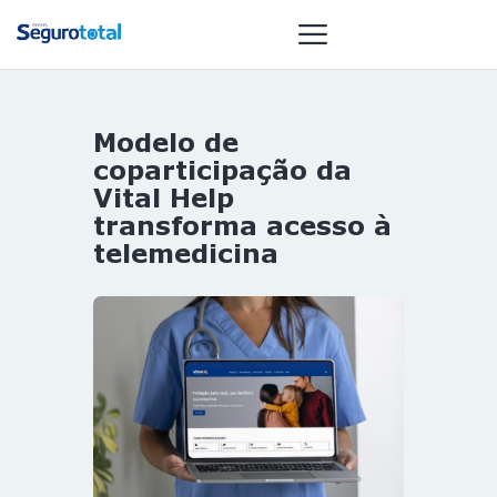
Modelo de
NOTÍCIAS
coparticipação da
REVISTA
Vital Help
transforma acesso à
ESPECIAIS
telemedicina
GAIVOTA DE
OURO
ST SUMMIT
MULHERES
GESTORAS
HOMEST
HOME