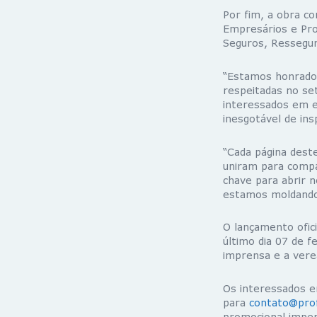
Por fim, a obra co
Empresários e Pro
Seguros, Resseguro
“Estamos honrados
respeitadas no set
interessados em e
inesgotável de ins
“Cada página deste
uniram para compa
chave para abrir 
estamos moldando 
O lançamento ofic
último dia 07 de 
imprensa e a vere
Os interessados e
para
contato@prof
promocional imper