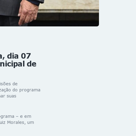
, dia 07
nicipal de
visões de
ização do programa
har suas
rograma – e em
Luiz Morales, um