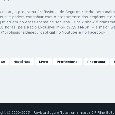
s no ar, o programa Profissional de Seguros recebe semanal
s que podem contribuir com o crescimento dos negócios e o
que atuam no ecossistema de seguros. O talk show é transmit
 18 horas, pela Rádio ExclusivaFM-SP (97,9 FM/SP) – a maior we
o @profissionaldesegurosoficial no Youtube e no Facebook.
res
Histórias
Livro
Profissional
Programa
ight © 2000/2025 - Revista Seguro Total, uma marca J F Filho Edito