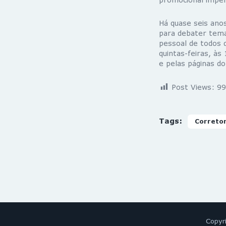
Há quase seis ano
para debater tema
pessoal de todos 
quintas-feiras, às
e pelas páginas d
Post Views:
99
Tags:
Correto
Copyr