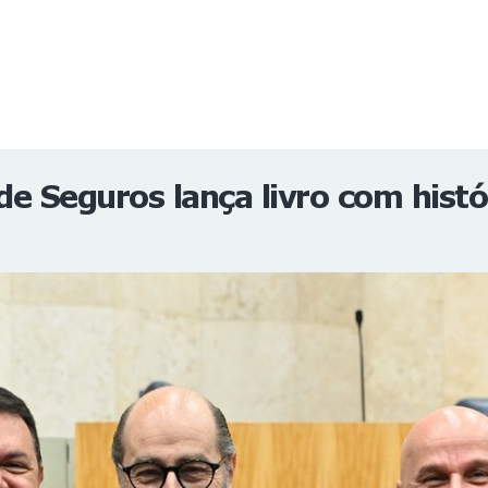
NOTÍCIAS
REVISTA
ESPECIAIS
GAIVOTA DE OURO
ST SUMMIT
MULHERES GESTORAS
HOMEST
HOME
e Seguros lança livro com histó