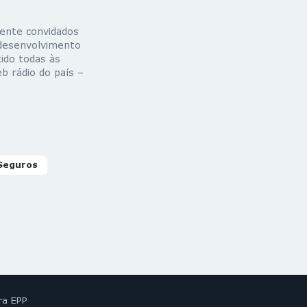
mente convidados
 desenvolvimento
ido todas às
b rádio do país –
Seguros
ra EPP