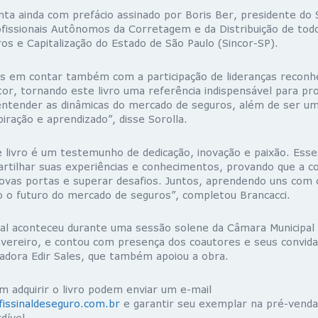
nta ainda com prefácio assinado por Boris Ber, presidente do 
fissionais Autônomos da Corretagem e da Distribuição de tod
s e Capitalização do Estado de São Paulo (Sincor-SP).
 em contar também com a participação de lideranças reconhe
or, tornando este livro uma referência indispensável para pro
ntender as dinâmicas do mercado de seguros, além de ser u
piração e aprendizado”, disse Sorolla.
 livro é um testemunho de dedicação, inovação e paixão. Esses
rtilhar suas experiências e conhecimentos, provando que a co
novas portas e superar desafios. Juntos, aprendendo uns com 
o futuro do mercado de seguros”, completou Brancacci.
ial aconteceu durante uma sessão solene da Câmara Municipal 
fevereiro, e contou com presença dos coautores e seus convi
adora Edir Sales, que também apoiou a obra.
m adquirir o livro podem enviar um e-mail
issinaldeseguro.com.br
e garantir seu exemplar na pré-vend
dível.