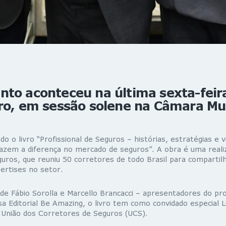
to aconteceu na última sexta-feira
ro, em sessão solene na Câmara Mu
do o livro “Profissional de Seguros – histórias, estratégias e 
 fazem a diferença no mercado de seguros”. A obra é uma real
guros, que reuniu 50 corretores de todo Brasil para compartil
ertises no setor.
e Fábio Sorolla e Marcello Brancacci – apresentadores do p
a Editorial Be Amazing, o livro tem como convidado especial 
 União dos Corretores de Seguros (UCS).