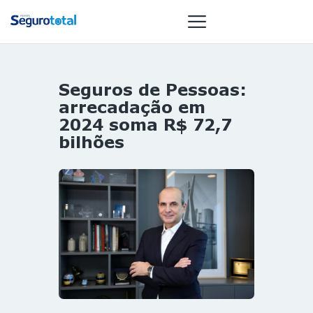
Seguros de Pessoas:
NOTÍCIAS
arrecadação em
REVISTA
2024 soma R$ 72,7
bilhões
ESPECIAIS
GAIVOTA DE
OURO
ST SUMMIT
MULHERES
GESTORAS
HOMEST
HOME