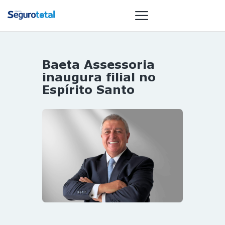
Baeta Assessoria
NOTÍCIAS
inaugura filial no
REVISTA
Espírito Santo
ESPECIAIS
GAIVOTA DE
OURO
ST SUMMIT
MULHERES
GESTORAS
HOMEST
HOME