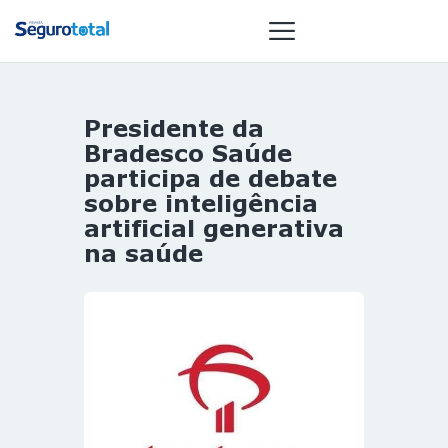
Presidente da
NOTÍCIAS
Bradesco Saúde
REVISTA
participa de debate
sobre inteligência
ESPECIAIS
artificial generativa
GAIVOTA DE
na saúde
OURO
ST SUMMIT
MULHERES
GESTORAS
HOMEST
HOME