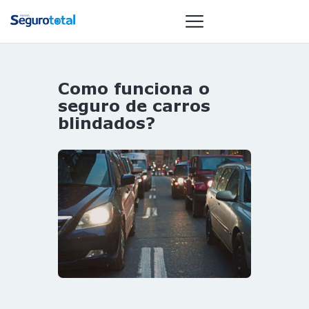
Como funciona o
NOTÍCIAS
seguro de carros
REVISTA
blindados?
ESPECIAIS
GAIVOTA DE
OURO
ST SUMMIT
MULHERES
GESTORAS
HOMEST
HOME