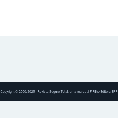
NOTÍCIAS
REVISTA
ESPECIAIS
GAIVOTA DE OURO
ST SUMMIT
MULHERES GESTORAS
HOMEST
HOME
Copyright © 2000/2025 - Revista Seguro Total, uma marca J F Filho Editora EPP