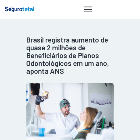
Brasil registra aumento de
NOTÍCIAS
quase 2 milhões de
REVISTA
Beneficiários de Planos
Odontológicos em um ano,
ESPECIAIS
aponta ANS
GAIVOTA DE
OURO
ST SUMMIT
MULHERES
GESTORAS
HOMEST
HOME