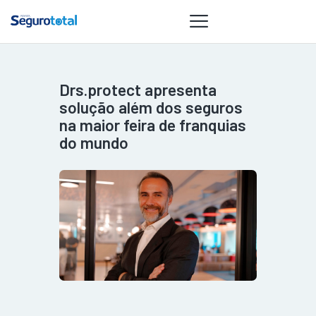
Drs.protect apresenta
NOTÍCIAS
solução além dos seguros
REVISTA
na maior feira de franquias
do mundo
ESPECIAIS
GAIVOTA DE
OURO
ST SUMMIT
MULHERES
GESTORAS
HOMEST
HOME