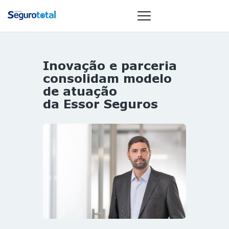
Inovação e parceria
NOTÍCIAS
consolidam modelo
REVISTA
de atuação
da Essor Seguros
ESPECIAIS
GAIVOTA DE
OURO
ST SUMMIT
MULHERES
GESTORAS
HOMEST
HOME