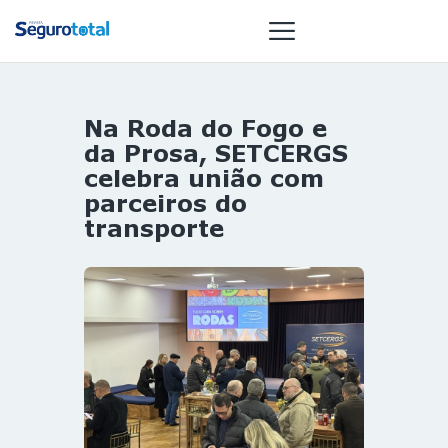
Na Roda do Fogo e
NOTÍCIAS
da Prosa, SETCERGS
REVISTA
celebra união com
parceiros do
ESPECIAIS
transporte
GAIVOTA DE
OURO
ST SUMMIT
MULHERES
GESTORAS
HOMEST
HOME