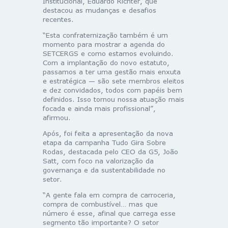
Institucional, Eduardo Richter, que
destacou as mudanças e desafios
recentes.
“Esta confraternização também é um
momento para mostrar a agenda do
SETCERGS e como estamos evoluindo.
Com a implantação do novo estatuto,
passamos a ter uma gestão mais enxuta
e estratégica — são sete membros eleitos
e dez convidados, todos com papéis bem
definidos. Isso tornou nossa atuação mais
focada e ainda mais profissional”,
afirmou.
Após, foi feita a apresentação da nova
etapa da campanha Tudo Gira Sobre
Rodas, destacada pelo CEO da G5, João
Satt, com foco na valorização da
governança e da sustentabilidade no
setor.
“A gente fala em compra de carroceria,
compra de combustível… mas que
número é esse, afinal que carrega esse
segmento tão importante? O setor