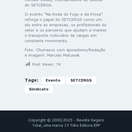
do SETCERGS.
O evento “Na Roda do Fogo e da Prosa”
reforça o papel do SETCERGS como um
elo entre as empresas, os profissionais do
setor e os parceiros que ajudam a manter
o transporte rodoviário de cargas em
constante movimento.
Foto: Churrasco com apoiadores/Redação
e imagem: Marcelo Matusiak
Post Views:
74
Tags:
Evento
SETCERGS
Sindicato
Copyright © 2000/2025 - Revista Seguro
Total, uma marca J F Filho Editora EPP