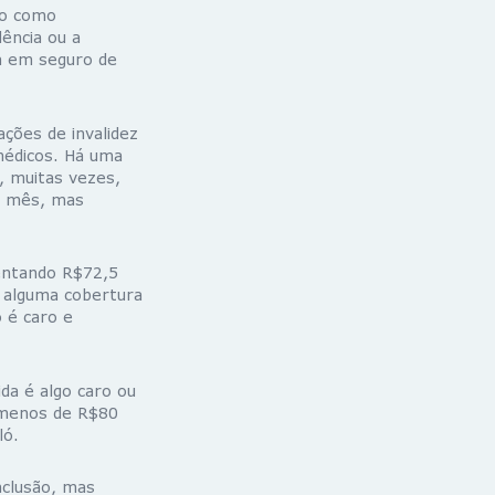
ro como
dência ou a
da em seguro de
uações de
invalidez
médicos. Há uma
, muitas vezes,
do mês, mas
ntando R$72,5
 alguma cobertura
 é caro e
da é algo caro ou
r menos de R$80
ló.
nclusão, mas