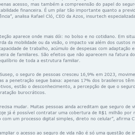
penas acesso, mas também a compreensão do papel do segu
bilidade financeira. É um pilar tão importante quanto a previ
ncia”, analisa
Rafael Cló
, CEO da
Azos
, insurtech especializa
teção aparece onde mais dói: no bolso e no cotidiano. Em sit
rda da mobilidade ou da visão, o impacto vai além dos custos 
capacidade de trabalho, acúmulo de despesas com adaptação e
ceira de familiares. São efeitos que não aparecem na fatura 
ilíbrio de toda a estrutura familiar.
Susep
, o
seguro de pessoas cresceu 16,9% em 2023
, movime
Mas a
penetração segue baixa
: apenas 17% dos brasileiros têm
otivos, estão o desconhecimento, a percepção de que o seguro
ratação burocráticos.
recisa mudar. Muitas pessoas ainda acreditam que seguro de vi
hoje já é possível contratar uma cobertura de R$1 milhão po
 com um processo digital simples, direto no celular”, afirma C
 ampliar o acesso ao seguro de vida não é só uma questão de i