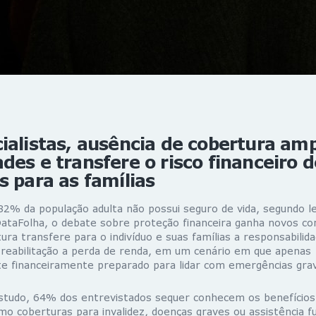
ialistas, ausência de cobertura amp
des e transfere o risco financeiro 
s para as famílias
82% da população adulta não possui seguro de vida
, segundo 
ataFolha, o debate sobre proteção financeira ganha novos co
ura transfere para o indivíduo e suas famílias a responsabilida
 reabilitação a perda de renda, em um cenário em que
apenas 
nte financeiramente preparado para lidar com emergências gra
studo,
64% dos entrevistados sequer conhecem os benefícios
mo coberturas para invalidez, doenças graves ou assistência fu