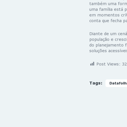
também uma forma 
uma família está 
em momentos críti
conta que fecha pa
Diante de um cen
população
e
cresc
do planejamento fi
soluções acessíve
Post Views:
32
Tags:
Datafolh