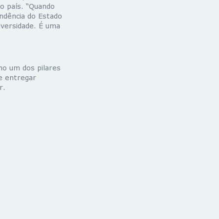
o país. “Quando
ndência do Estado
dversidade. É uma
mo um dos pilares
e entregar
r.