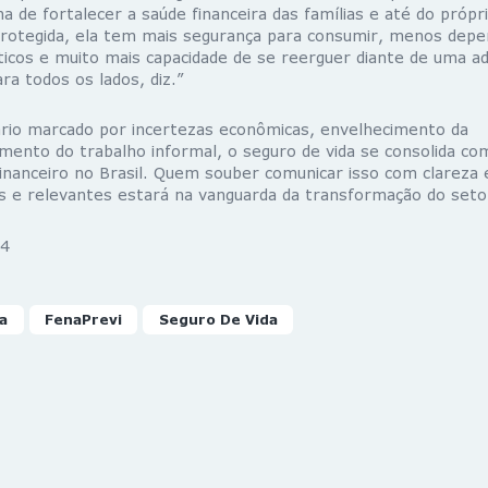
de fortalecer a saúde financeira das famílias e até do própri
protegida, ela tem mais segurança para consumir, menos depe
cos e muito mais capacidade de se reerguer diante de uma a
ra todos os lados, diz.”
ário marcado por
incertezas econômicas
,
envelhecimento da
imento do trabalho informal
, o
seguro de vida se consolida co
nanceiro no Brasil
. Quem souber comunicar isso com clareza 
is e relevantes estará na vanguarda da transformação do seto
4
a
FenaPrevi
Seguro De Vida