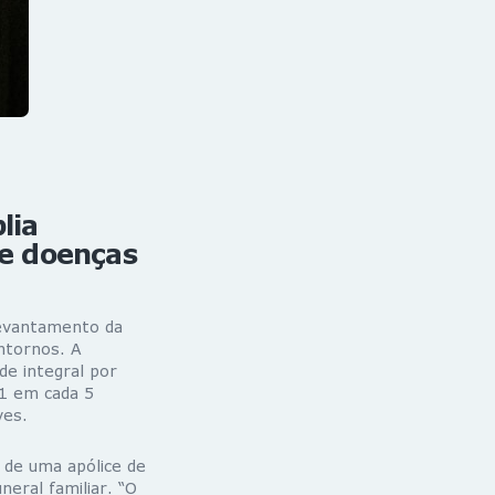
lia
de doenças
levantamento da
ntornos. A
de integral por
1 em cada 5
ves
.
 de uma apólice de
neral familiar. “O