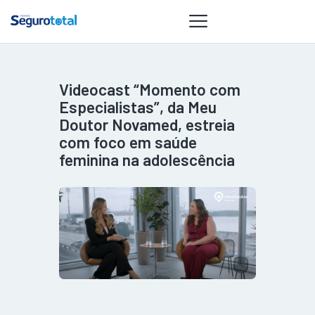
Videocast “Momento com
NOTÍCIAS
Especialistas”, da Meu
REVISTA
Doutor Novamed, estreia
com foco em saúde
ESPECIAIS
feminina na adolescência
GAIVOTA DE
OURO
ST SUMMIT
MULHERES
GESTORAS
HOMEST
HOME