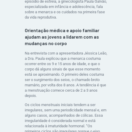
episódio de estreia, a ginecologista Paula Galvão,
especializada em infância e adolescência, fala
sobre a menarca e os cuidados na primeira fase
da vida reprodutiva.
Orientação médica e apoio familiar
ajudam as jovens a lidarem com as
mudanças no corpo
Na entrevista com a apresentadora Jéssica Leão,
a Dra. Paula explicou que a menarca costuma
ocorrer entre os 9 e 15 anos de idade, e que o
corpo dá alguns sinais de que esse momento
está se aproximando. O primeiro deles costuma
ser o surgimento dos seios, o chamado broto
mamário, por volta dos 8 anos. A tendência é que
a menstruação comece cerca de 2 a 3 anos
depois.
Os ciclos menstruais iniciais tendem a ser
irregulares, sem uma periodicidade mensal e, em
alguns casos, acompanhados de cólicas. Essa
irregularidade é considerada normal e está
relacionada à imaturidade hormonal. “Os
primeiros ciclos são irregulares porque o eixo