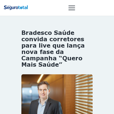
Bradesco Saúde
NOTÍCIAS
convida corretores
REVISTA
para live que lança
nova fase da
ESPECIAIS
Campanha “Quero
GAIVOTA DE
Mais Saúde”
OURO
ST SUMMIT
MULHERES
GESTORAS
HOMEST
HOME