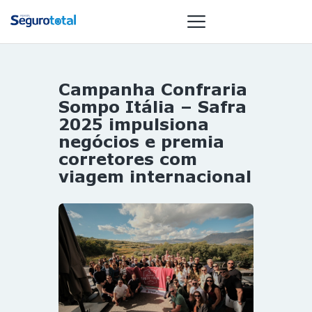
Campanha Confraria
NOTÍCIAS
Sompo Itália – Safra
REVISTA
2025 impulsiona
negócios e premia
ESPECIAIS
corretores com
GAIVOTA DE
viagem internacional
OURO
ST SUMMIT
MULHERES
GESTORAS
HOMEST
HOME