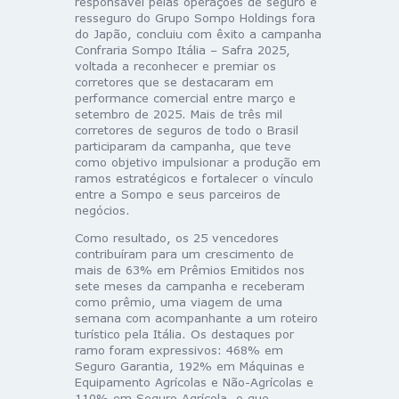
responsável pelas operações de seguro e
resseguro do Grupo Sompo Holdings fora
do Japão, concluiu com êxito a campanha
Confraria Sompo Itália – Safra 2025,
voltada a reconhecer e premiar os
corretores que se destacaram em
performance comercial entre março e
setembro de 2025. Mais de três mil
corretores de seguros de todo o Brasil
participaram da campanha, que teve
como objetivo impulsionar a produção em
ramos estratégicos e fortalecer o vínculo
entre a Sompo e seus parceiros de
negócios.
Como resultado, os 25 vencedores
contribuíram para um crescimento de
mais de 63% em Prêmios Emitidos nos
sete meses da campanha e receberam
como prêmio, uma viagem de uma
semana com acompanhante a um roteiro
turístico pela Itália. Os destaques por
ramo foram expressivos: 468% em
Seguro Garantia, 192% em Máquinas e
Equipamento Agrícolas e Não-Agrícolas e
110% em Seguro Agrícola, o que