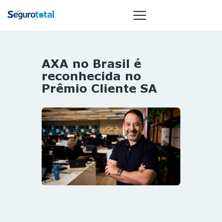
AXA no Brasil é
NOTÍCIAS
reconhecida no
REVISTA
Prêmio Cliente SA
ESPECIAIS
GAIVOTA DE
OURO
ST SUMMIT
MULHERES
GESTORAS
HOMEST
HOME