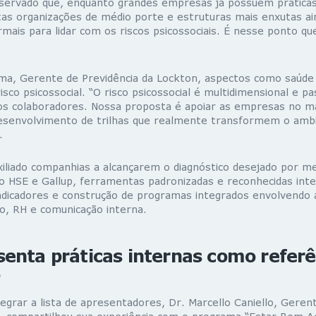
servado que, enquanto grandes empresas já possuem prática
tas organizações de médio porte e estruturas mais enxutas a
ais para lidar com os riscos psicossociais. É nesse ponto qu
ma, Gerente de Previdência da Lockton, aspectos como saúde 
isco psicossocial. “O risco psicossocial é multidimensional e pas
dos colaboradores. Nossa proposta é apoiar as empresas no 
desenvolvimento de trilhas que realmente transformem o amb
.
iliado companhias a alcançarem o diagnóstico desejado por me
 HSE e Gallup, ferramentas padronizadas e reconhecidas int
dicadores e construção de programas integrados envolvendo
ico, RH e comunicação interna.
enta práticas internas como referê
o
egrar a lista de apresentadores, Dr. Marcello Caniello, Geren