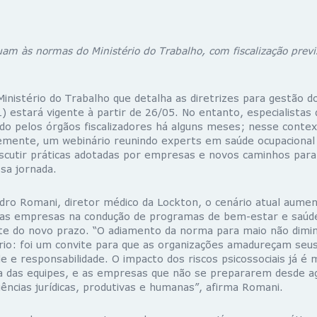
m às normas do Ministério do Trabalho, com fiscalização previ
nistério do Trabalho que detalha as diretrizes para gestão do
1) estará vigente à partir de 26/05. No entanto, especialista
do pelos órgãos fiscalizadores há alguns meses; nesse contex
emente, um webinário reunindo experts em saúde ocupacional 
iscutir práticas adotadas por empresas e novos caminhos para
ssa jornada.
dro Romani, diretor médico da Lockton, o cenário atual aumen
das empresas na condução de programas de bem-estar e saúd
 do novo prazo. “O adiamento da norma para maio não diminui
rio: foi um convite para que as organizações amadureçam se
e e responsabilidade. O impacto dos riscos psicossociais já é 
dia das equipes, e as empresas que não se prepararem desde 
ncias jurídicas, produtivas e humanas”, afirma Romani.