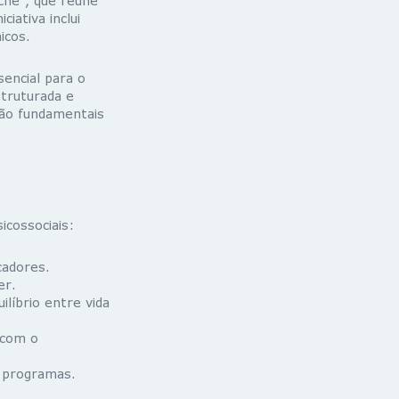
ché”, que reúne
ciativa inclui
icos.
encial para o
struturada e
são fundamentais
icossociais:
cadores.
er.
ilíbrio entre vida
 com o
 programas.