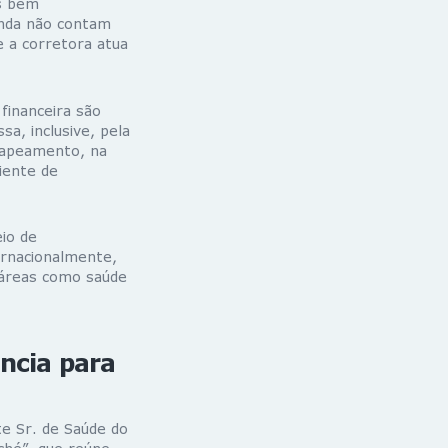
s bem
inda não contam
e a corretora atua
financeira são
sa, inclusive, pela
mapeamento, na
iente de
io de
ernacionalmente,
 áreas como saúde
ncia para
te Sr. de Saúde do