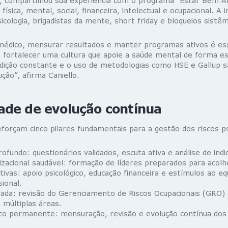
, compartilhou sua experiência com o programa “Estar Bem A
física, mental, social, financeira, intelectual e ocupacional. A ini
cologia, brigadistas da mente, short friday e bloqueios sistêm
édico, mensurar resultados e manter programas ativos é ess
é fortalecer uma cultura que apoie a saúde mental de forma e
ição constante e o uso de metodologias como HSE e Gallup 
ução”, afirma Caniello.
ade de evolução contínua
eforçam cinco pilares fundamentais para a gestão dos riscos ps
rofundo: questionários validados, escuta ativa e análise de indi
izacional saudável: formação de líderes preparados para acolh
ivas: apoio psicológico, educação financeira e estímulos ao equ
sional.
rada: revisão do Gerenciamento de Riscos Ocupacionais (GRO)
 múltiplas áreas.
o permanente: mensuração, revisão e evolução contínua dos