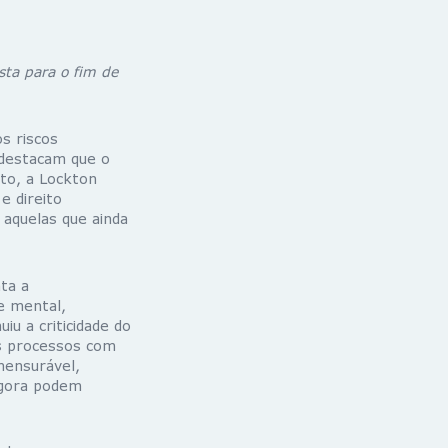
sta para o fim de
s riscos
s destacam que o
to, a Lockton
e direito
 aquelas que ainda
ta a
e mental,
u a criticidade do
us processos com
mensurável,
agora podem