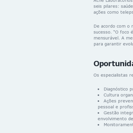
Aché Laboratórios
seis pilares: saúde 
ações como telepsi
De acordo com o m
sucesso. “O foco 
mensurável. A med
para garantir evol
Oportunid
Os especialistas r
Diagnóstico p
Cultura organ
Ações prevent
pessoal e profis
Gestão integ
envolvimento de
Monitorament