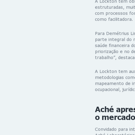
A Lockton tem ob
estruturadas, mui
com processos form
como facilitadora.
Para Demétrius Li
parte integral do r
saúde financeira 
priorização e no 
trabalho”, destaca
A Lockton tem aux
metodologias como
mapeamento de in
ocupacional, juríd
Aché apres
o mercad
Convidado para int