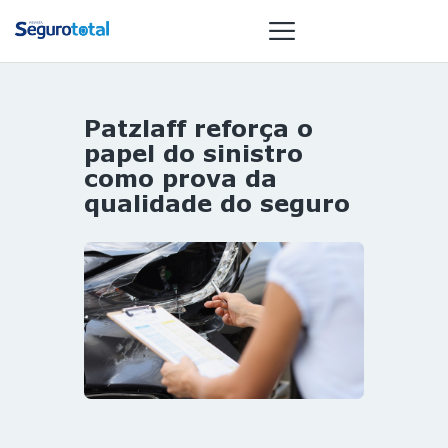
Patzlaff reforça o
NOTÍCIAS
papel do sinistro
REVISTA
como prova da
qualidade do seguro
ESPECIAIS
GAIVOTA DE
OURO
ST SUMMIT
MULHERES
GESTORAS
HOMEST
HOME