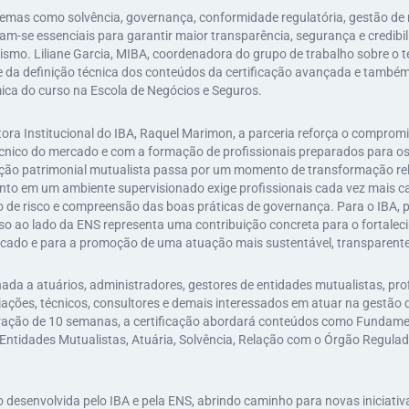
temas como solvência, governança, conformidade regulatória, gestão de 
am-se essenciais para garantir maior transparência, segurança e credibi
smo. Liliane Garcia, MIBA, coordenadora do grupo de trabalho sobre o t
e da definição técnica dos conteúdos da certificação avançada e també
ca do curso na Escola de Negócios e Seguros.
ora Institucional do IBA, Raquel Marimon, a parceria reforça o comprom
cnico do mercado e com a formação de profissionais preparados para os
teção patrimonial mutualista passa por um momento de transformação rel
to em um ambiente supervisionado exige profissionais cada vez mais c
o de risco e compreensão das boas práticas de governança. Para o IBA, p
so ao lado da ENS representa uma contribuição concreta para o fortaleci
rcado e para a promoção de uma atuação mais sustentável, transparente
ada a atuários, administradores, gestores de entidades mutualistas, prof
ações, técnicos, consultores e demais interessados em atuar na gestão d
ação de 10 semanas, a certificação abordará conteúdos como Fundame
Entidades Mutualistas, Atuária, Solvência, Relação com o Órgão Regulad
 desenvolvida pelo IBA e pela ENS, abrindo caminho para novas iniciativ