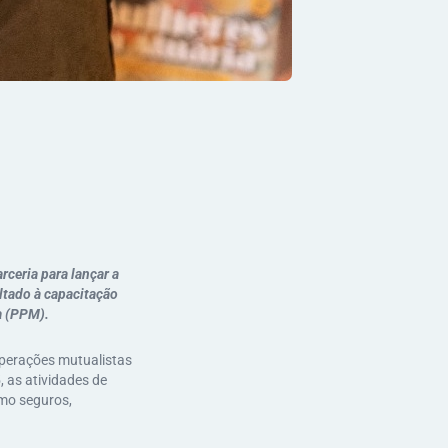
rceria para lançar a
ltado à capacitação
a (PPM).
perações mutualistas
 as atividades de
omo seguros,