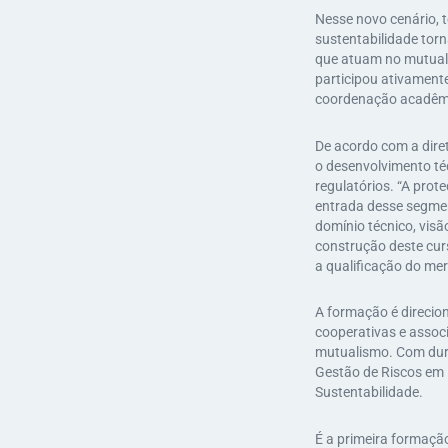
Nesse novo cenário, 
sustentabilidade torn
que atuam no mutuali
participou ativament
coordenação acadêmi
De acordo com a diret
o desenvolvimento té
regulatórios. “A pro
entrada desse segmen
domínio técnico, visã
construção deste cur
a qualificação do me
A formação é direcion
cooperativas e associ
mutualismo. Com dur
Gestão de Riscos em 
Sustentabilidade.
É a primeira formação