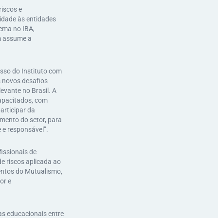
riscos e
lidade às entidades
ema no IBA,
m assume a
isso do Instituto com
 novos desafios
evante no Brasil. A
apacitados, com
articipar da
mento do setor, para
 e responsável”.
issionais de
e riscos aplicada ao
ntos do Mutualismo,
or e
as educacionais entre