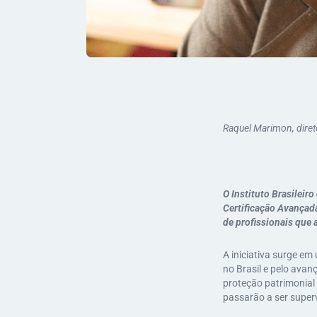
Raquel Marimon, direto
O Instituto Brasileir
Certificação Avançad
de profissionais que
A iniciativa surge e
no Brasil e pelo ava
proteção patrimonial
passarão a ser super