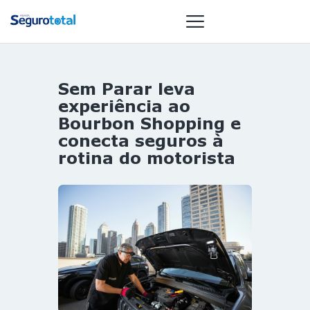
Sem Parar leva
NOTÍCIAS
experiência ao
REVISTA
Bourbon Shopping e
conecta seguros à
ESPECIAIS
rotina do motorista
GAIVOTA DE
OURO
ST SUMMIT
MULHERES
GESTORAS
HOMEST
HOME