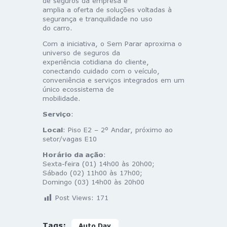
de seguros da empresa e
amplia a oferta de soluções voltadas à
segurança e tranquilidade no uso
do carro.
Com a iniciativa, o Sem Parar aproxima o
universo de seguros da
experiência cotidiana do cliente,
conectando cuidado com o veículo,
conveniência e serviços integrados em um
único ecossistema de
mobilidade.
Serviço
:
Local
: Piso E2 – 2º Andar, próximo ao
setor/vagas E10
Horário da ação
:
Sexta-feira (01) 14h00 às 20h00;
Sábado (02) 11h00 às 17h00;
Domingo (03) 14h00 às 20h00
Post Views:
171
Tags:
Auto Day