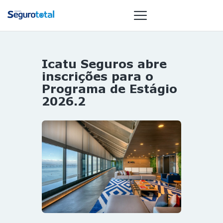
Icatu Seguros abre
NOTÍCIAS
inscrições para o
REVISTA
Programa de Estágio
2026.2
ESPECIAIS
GAIVOTA DE
OURO
ST SUMMIT
MULHERES
GESTORAS
HOMEST
HOME