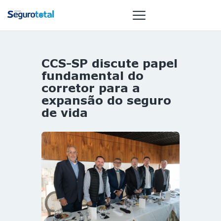
CCS-SP discute papel
NOTÍCIAS
fundamental do
REVISTA
corretor para a
expansão do seguro
ESPECIAIS
de vida
GAIVOTA DE
OURO
ST SUMMIT
MULHERES
GESTORAS
HOMEST
HOME