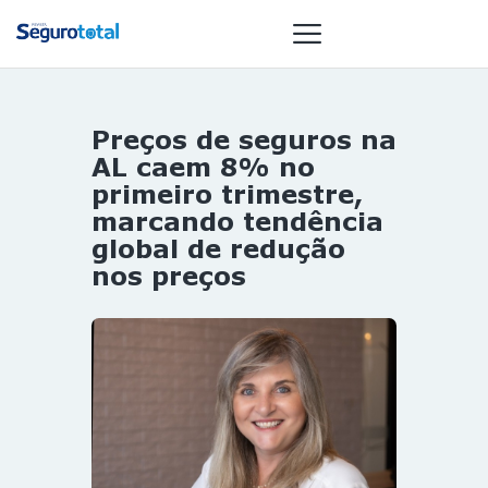
Preços de seguros na
NOTÍCIAS
AL caem 8% no
REVISTA
primeiro trimestre,
marcando tendência
ESPECIAIS
global de redução
GAIVOTA DE
nos preços
OURO
ST SUMMIT
MULHERES
GESTORAS
HOMEST
HOME