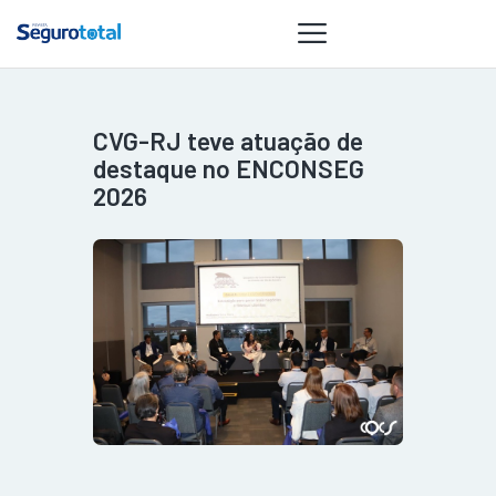
CVG-RJ teve atuação de
NOTÍCIAS
destaque no ENCONSEG
REVISTA
2026
ESPECIAIS
GAIVOTA DE
OURO
ST SUMMIT
MULHERES
GESTORAS
HOMEST
HOME