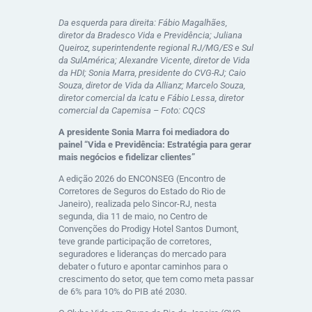
Da esquerda para direita: Fábio Magalhães,
diretor da Bradesco Vida e Previdência; Juliana
Queiroz, superintendente regional RJ/MG/ES e Sul
da SulAmérica; Alexandre Vicente, diretor de Vida
da HDI; Sonia Marra, presidente do CVG-RJ; Caio
Souza, diretor de Vida da Allianz; Marcelo Souza,
diretor comercial da Icatu e Fábio Lessa, diretor
comercial da Capemisa – Foto: CQCS
A presidente Sonia Marra foi mediadora do
painel “Vida e Previdência: Estratégia para gerar
mais negócios e fidelizar clientes”
A edição 2026 do ENCONSEG (Encontro de
Corretores de Seguros do Estado do Rio de
Janeiro), realizada pelo Sincor-RJ, nesta
segunda, dia 11 de maio, no Centro de
Convenções do Prodigy Hotel Santos Dumont,
teve grande participação de corretores,
seguradores e lideranças do mercado para
debater o futuro e apontar caminhos para o
crescimento do setor, que tem como meta passar
de 6% para 10% do PIB até 2030.