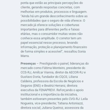
ponta que estão as principais percepções do
cliente, gerando respostas concretas, com
melhorias em produtos, processos e linguagem.
“Ainda há um grande desconhecimento sobre as
possibilidades que o seguro de vida oferece. O
mercado já oferece soluções e coberturas
importantes para diferentes perfis e faixas
etárias, mas o consumidor muitas vezes não
conhece essa amplitude. O corretor tem um
papel essencial nesse processo, levando
informação, proteção e planejamento financeiro
de forma simples e acessível”, ressaltou Sonia
Marra.
Presenças
– Prestigiando o painel, lideranças do
mercado como Fátima Monteiro, presidente do
CCS-RJ, Amílcar Vianna, diretor da AECOR-RJ e
Gustavo Doria, fundador do CQCS, Liliana
Caldeira, professora da Escola de Negócios e
Seguros (ENS) e Beatriz Herranz, diretora
executiva da FENAPREVI. Reforçando o apoio
institucional e a importância da iniciativa,
também estiveram presentes pelo CVG-RJ: Leila
Nogueira, vice-presidente; Tatiana Antoniazzi,
diretora social; Juliana Queiroz, assessora da