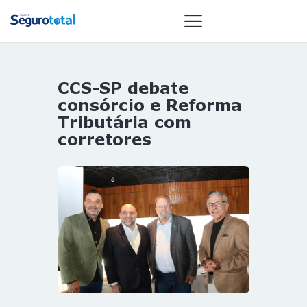
CCS-SP debate
NOTÍCIAS
consórcio e Reforma
REVISTA
Tributária com
corretores
ESPECIAIS
GAIVOTA DE
OURO
ST SUMMIT
MULHERES
GESTORAS
HOMEST
HOME