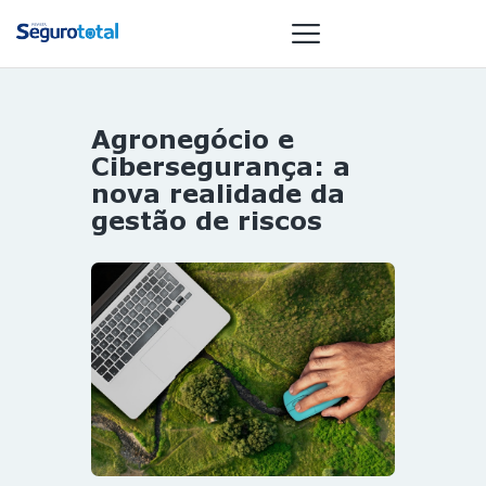
Agronegócio e
NOTÍCIAS
Cibersegurança: a
REVISTA
nova realidade da
gestão de riscos
ESPECIAIS
GAIVOTA DE
OURO
ST SUMMIT
MULHERES
GESTORAS
HOMEST
HOME