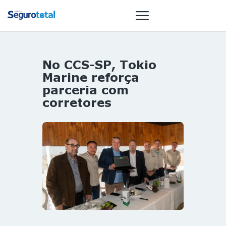
No CCS-SP, Tokio
NOTÍCIAS
Marine reforça
REVISTA
parceria com
corretores
ESPECIAIS
GAIVOTA DE
OURO
ST SUMMIT
MULHERES
GESTORAS
HOMEST
HOME