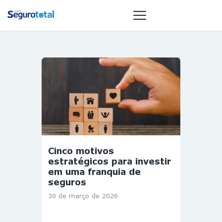
NOTÍCIAS
REVISTA
ESPECIAIS
GAIVOTA DE
OURO
ST SUMMIT
Cinco motivos
MULHERES
estratégicos para investir
GESTORAS
em uma franquia de
seguros
HOMEST
30 de março de 2026
HOME