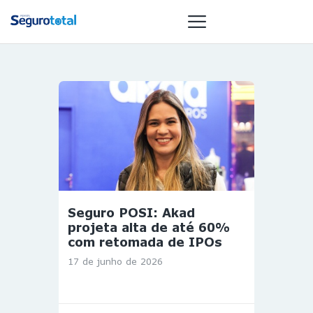
NOTÍCIAS
REVISTA
ESPECIAIS
GAIVOTA DE
OURO
ST SUMMIT
Seguro POSI: Akad
MULHERES
projeta alta de até 60%
GESTORAS
com retomada de IPOs
HOMEST
17 de junho de 2026
HOME