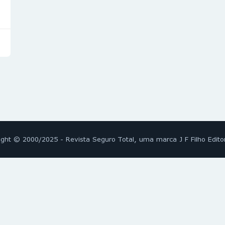
ight © 2000/2025 - Revista Seguro Total, uma marca J F Filho Edito