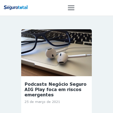
NOTÍCIAS
REVISTA
ESPECIAIS
GAIVOTA DE
OURO
ST SUMMIT
MULHERES
Podcasts Negócio Seguro
GESTORAS
AIG Play foca em riscos
HOMEST
emergentes
HOME
25 de março de 2021