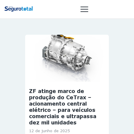
NOTÍCIAS
REVISTA
ESPECIAIS
GAIVOTA DE
OURO
ST SUMMIT
ZF atinge marco de
MULHERES
produção do CeTrax –
GESTORAS
acionamento central
elétrico – para veículos
HOMEST
comerciais e ultrapassa
HOME
dez mil unidades
12 de junho de 2025