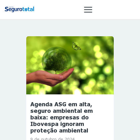
NOTÍCIAS
REVISTA
ESPECIAIS
GAIVOTA DE
OURO
ST SUMMIT
MULHERES
Agenda ASG em alta,
GESTORAS
seguro ambiental em
HOMEST
baixa: empresas do
Ibovespa ignoram
HOME
proteção ambiental
9 de outubro de 2024