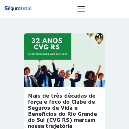
NOTÍCIAS
REVISTA
ESPECIAIS
GAIVOTA DE
OURO
ST SUMMIT
MULHERES
Mais de três décadas de
GESTORAS
força e foco do Clube de
HOMEST
Seguros de Vida e
Benefícios do Rio Grande
HOME
do Sul (CVG RS) marcam
nossa trajetória