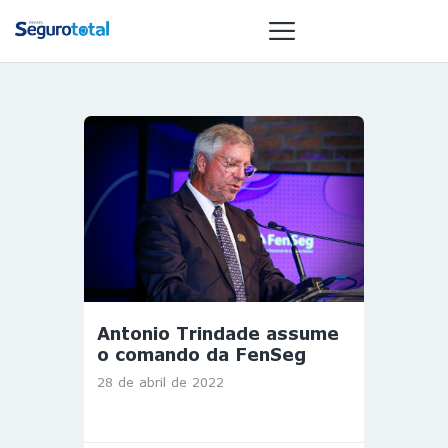
NOTÍCIAS
REVISTA
ESPECIAIS
GAIVOTA DE
OURO
ST SUMMIT
MULHERES
Antonio Trindade assume
GESTORAS
o comando da FenSeg
HOMEST
28 de abril de 2022
HOME