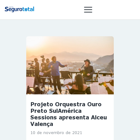
NOTÍCIAS
REVISTA
ESPECIAIS
GAIVOTA DE
OURO
ST SUMMIT
MULHERES
Projeto Orquestra Ouro
GESTORAS
Preto SulAmérica
HOMEST
Sessions apresenta Alceu
Valença
HOME
10 de novembro de 2021