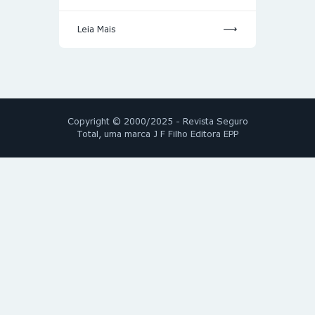
Leia Mais
Copyright © 2000/2025 - Revista Seguro
Total, uma marca J F Filho Editora EPP