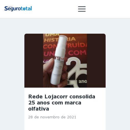
NOTÍCIAS
REVISTA
ESPECIAIS
GAIVOTA DE
OURO
ST SUMMIT
MULHERES
Rede Lojacorr consolida
GESTORAS
25 anos com marca
HOMEST
olfativa
HOME
28 de novembro de 2021