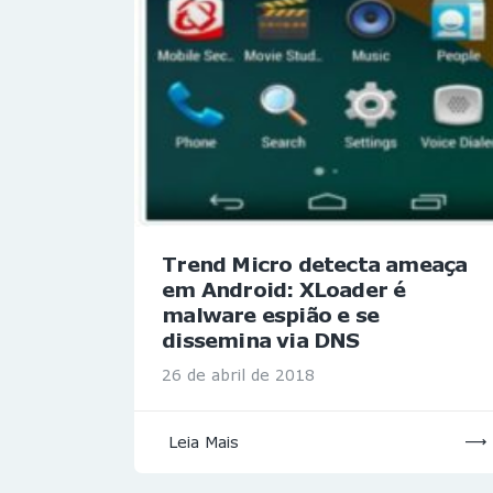
Trend Micro detecta ameaça
em Android: XLoader é
malware espião e se
dissemina via DNS
26 de abril de 2018
Leia Mais