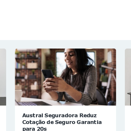
NOTÍCIAS
REVISTA
ESPECIAIS
GAIVOTA DE OURO
ST SUMMIT
MULHERES GESTORAS
HOMEST
HOME
Austral Seguradora Reduz
Cotação de Seguro Garantia
para 20s