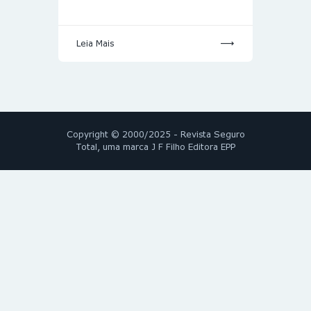
Leia Mais
Copyright © 2000/2025 - Revista Seguro
Total, uma marca J F Filho Editora EPP