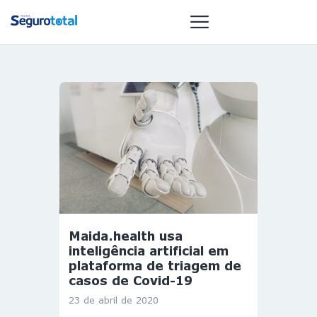
NOTÍCIAS
REVISTA
ESPECIAIS
GAIVOTA DE
OURO
ST SUMMIT
MULHERES
Maida.health usa
GESTORAS
inteligência artificial em
HOMEST
plataforma de triagem de
casos de Covid-19
HOME
23 de abril de 2020