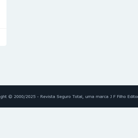
ight © 2000/2025 - Revista Seguro Total, uma marca J F Filho Edito