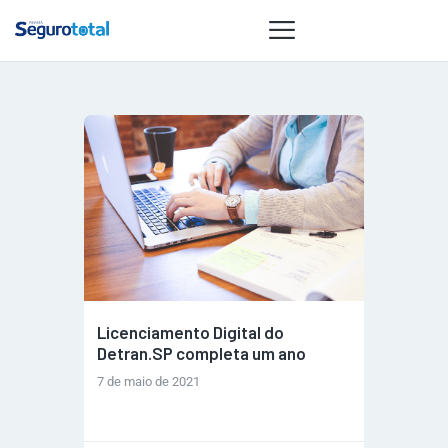
NOTÍCIAS
REVISTA
ESPECIAIS
GAIVOTA DE
OURO
ST SUMMIT
MULHERES
Licenciamento Digital do
GESTORAS
Detran.SP completa um ano
HOMEST
7 de maio de 2021
HOME