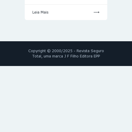
Leia Mais
Copyright © 2000/2025 - Revista Seguro
Total, uma marca J F Filho Editora EPP