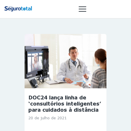
NOTÍCIAS
REVISTA
ESPECIAIS
GAIVOTA DE
OURO
ST SUMMIT
MULHERES
DOC24 lança linha de
GESTORAS
‘consultórios inteligentes’
HOMEST
para cuidados à distância
HOME
20 de julho de 2021