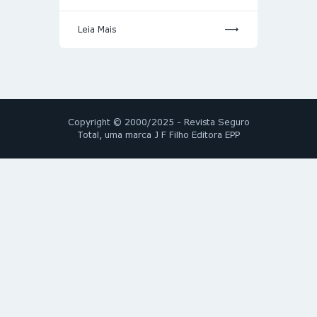
Leia Mais
Copyright © 2000/2025 - Revista Seguro
Total, uma marca J F Filho Editora EPP