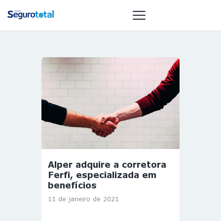
NOTÍCIAS
REVISTA
ESPECIAIS
GAIVOTA DE
OURO
ST SUMMIT
MULHERES
Alper adquire a corretora
GESTORAS
Ferfi, especializada em
HOMEST
benefícios
HOME
11 de janeiro de 2021