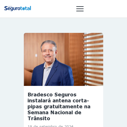
NOTÍCIAS
REVISTA
ESPECIAIS
GAIVOTA DE
OURO
ST SUMMIT
MULHERES
Bradesco Seguros
GESTORAS
instalará antena corta-
HOMEST
pipas gratuitamente na
Semana Nacional de
HOME
Trânsito
19 de setembro de 2024